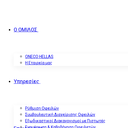
Ο ΟΜΙΛΟΣ
ONECO HELLAS
Η Εταιρεία μας
Υπηρεσίες
Ρύθμιση Οφειλών
Συμβουλευτική Διαχείρισης Οφειλών
Εξωδικαστικοί Διακανονισμοί με Πιστωτές
Ενημέρωση & Καθοδήγηση Οφειλετών