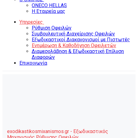
ONECO HELLAS
Η Εταιρεία μας
Υπηρεσίες
Ρύθμιση Οφειλών
Συμβουλευτική Διαχείρισης Οφειλών
Εξωδικαστικοί Διακανονισμοί με Πιστωτές
Ενημέρωση & Καθοδήγηση Οφειλετών
Διαμεσολάβηση & Εξωδικαστική Επίλυση
Διαφορών
Επικοινωνία
exodikastikosmixanismos.gr - Εξωδικαστικός
Μηχανισμός Ρύθμισης Οφειλών